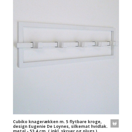
Cubiko knagerækken m. 5 flytbare kroge,
design Eugenie De Loynes, silkemat hvidlak.
metal - 53,4 cm. ( inkl. skruer og plugs )....