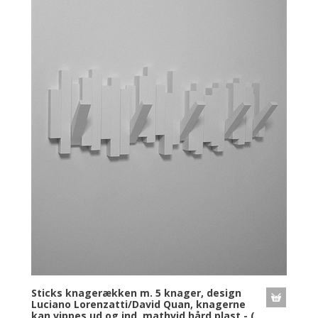
Sticks knagerækken m. 5 knager, design
Luciano Lorenzatti/David Quan, knagerne
kan vippes ud og ind, mathvid hård plast - (