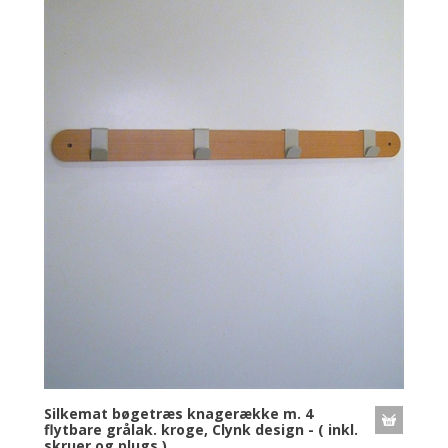
Silkemat bøgetræs knagerække m. 4
flytbare grålak. kroge, Clynk design - ( inkl.
skruer og plugs )....