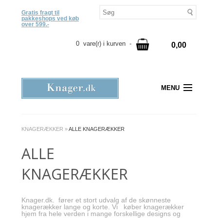
Gratis fragt til
pakkeshops ved køb
over 599.-
0 vare(r) i kurven -
0,00
MENU
KNAGERÆKKER
»
ALLE KNAGERÆKKER
ALLE
KNAGERÆKKER
Knager.dk. fører et stort udvalg af de skønneste
knagerækker lange og korte. Vi køber knagerækker
hjem fra hele verden i mange forskellige designs og