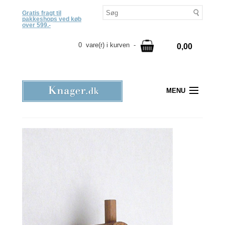
Gratis fragt til
pakkeshops ved køb
over 599.-
0 vare(r) i kurven -
0,00
MENU