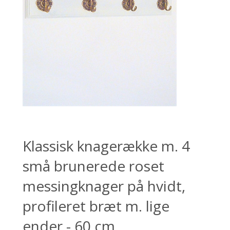
Klassisk knagerække m. 4
små brunerede roset
messingknager på hvidt,
profileret bræt m. lige
ender - 60 cm....