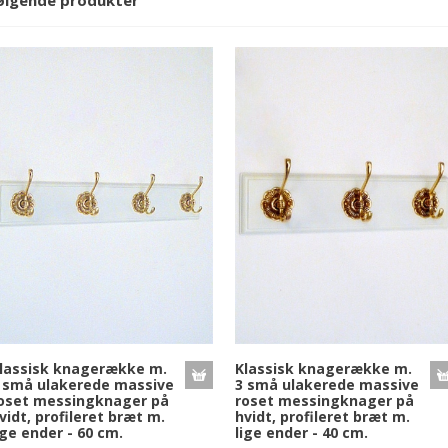
følgende produkter
lassisk knagerække m.
Klassisk knagerække m.
 små ulakerede massive
3 små ulakerede massive
oset messingknager på
roset messingknager på
vidt, profileret bræt m.
hvidt, profileret bræt m.
ige ender - 60 cm.
lige ender - 40 cm.