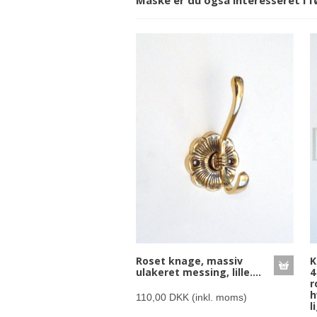
Måske er du også interesseret i 
Roset knage, massiv
K
ulakeret messing, lille....
4
r
h
110,00 DKK
(inkl. moms)
l