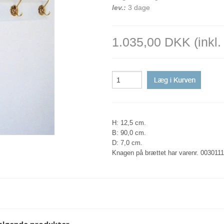
-SELVKLÆBEND
-RØ
-ZI
lev.:
3 dage
SMÅ DOBBELTK
-GU
-K
SMÅ ENKELTKR
-FL
-ME
1.035,00 DKK
(inkl
-SUGEKOP
-TI
-UNDER HYLDE
-AL
H: 12,5 cm.
B: 90,0 cm.
D: 7,0 cm.
Knagen på brættet har varenr. 003011