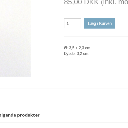
85,00 DKK
(inkl. m
-SELVKLÆBEND
-RØ
-ZI
SMÅ DOBBELT
-G
-K
SMÅ ENKELTKR
-FL
-ME
-SUGEKOP
-TI
-UNDER HYLDE
-A
Ø: 3,5 + 2,3 cm.
Dybde: 3,2 cm.
følgende produkter