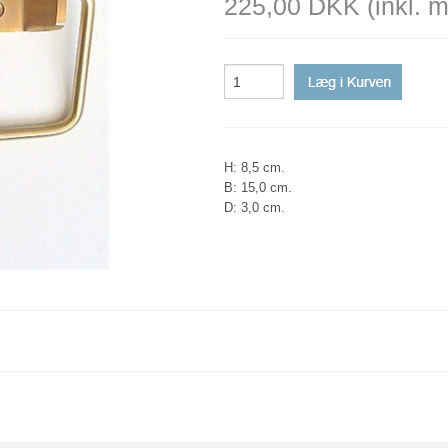
225,00 DKK
(inkl. 
-SELVKLÆBEND
-RØ
-ZI
SMÅ DOBBELTK
-GU
-K
SMÅ ENKELTKR
-FL
-ME
-SUGEKOP
-TI
-UNDER HYLDE
-A
H: 8,5 cm.
B: 15,0 cm.
D: 3,0 cm.