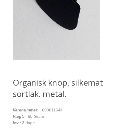
Organisk knop, silkemat
sortlak. metal.
Varenummer:
003011644
Vægt:
50
Gram
lev.:
3 dage